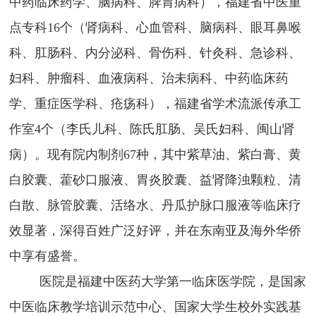
中药临床药学、脑病科、脾胃病科），福建省中医重
点专科16个（肾病科、心血管科、脑病科、眼耳鼻喉
科、肛肠科、内分泌科、骨伤科、针灸科、急诊科、
妇科、肿瘤科、血液病科、治未病科、中药临床药
学、重症医学科、疮疡科）
，福建省学术流派传承工
作室
4个（李氏儿科、陈氏肛肠、吴氏妇科、闽山肾
病）
。
现有院内制剂
67种，其中紫草油、紫白膏、黄
白胶囊、藿砂口服液、胃炎胶囊、益肾降浊颗粒、清
白散、脉管胶囊、活络水、丹瓜护脉口服液等临床疗
效显著，深得百姓广泛好评，并在东南亚及海外华侨
中享有盛誉。
医院是福建中医药大学第一临床医学院，是国家
中医临床教学培训示范中心、国家大学生校外实践基
医院简介