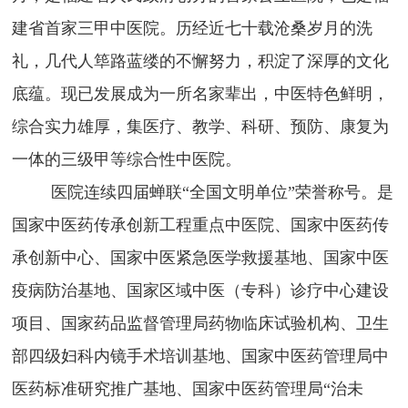
建省首家三甲中医院。历经近七十载沧桑岁月的洗
窗
招
群
院
礼，几代人筚路蓝缕的不懈努力，积淀了深厚的文化
聘
工
务
底蕴。现已发展成为一所名家辈出，中医特色鲜明，
作
公
综合实力雄厚，集医疗、教学、科研、预防、康复为
开
一体的三级甲等综合性中医院。
医院连续
四届蝉联
“全国文明单位”荣誉称号。是
国家中医药传承创新工程重点中医院、国家中医药传
承创新中心、国家中医紧急医学救援基地、国家中医
疫病防治基地、国家区域中医（专科）诊疗中心建设
项目、国家药品监督管理局药物临床试验机构、卫生
部四级妇科内镜手术培训基地、国家中医药管理局中
医药标准研究推广基地、国家中医药管理局“治未