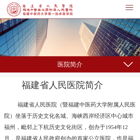
首
页
医
院
新
概
闻
机
况
医院简介
中
构
专
心
设
家
护
福建省人民医院简介
置
介
理
教
福建省人民医院（暨福建中医药大学附属人民医
绍
天
育
科
院）坐落于历史文化名城、海峡西岸经济区中心城市
地
教
研
人
福州，毗邻上下杭历史文化街区，创办于
1954年12
学
之
事
党
月，是福建省人民政府创办的首家公立医院，也是福