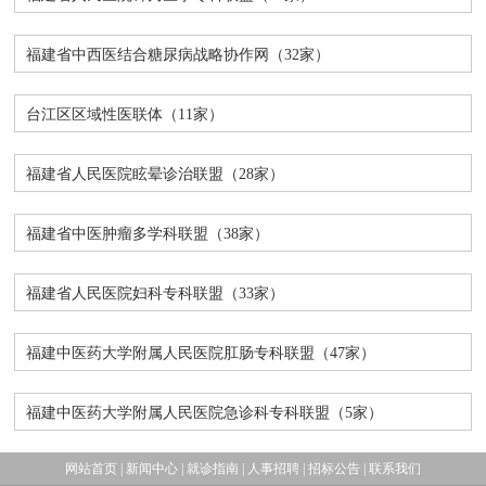
窗
招
群
院
福建省中西医结合糖尿病战略协作网（32家）
聘
工
务
医联体
台江区区域性医联体（11家）
作
公
福建省人民医院眩晕诊治联盟（28家）
开
福建省中医肿瘤多学科联盟（38家）
福建省人民医院妇科专科联盟（33家）
福建中医药大学附属人民医院肛肠专科联盟（47家）
福建中医药大学附属人民医院急诊科专科联盟（5家）
网站首页
|
新闻中心
|
就诊指南
|
人事招聘
|
招标公告
|
联系我们