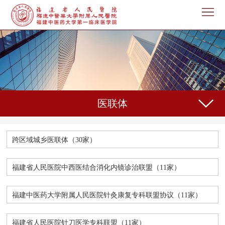
首
页
医
院
新
概
闻
机
况
医联体
中
构
专
心
设
家
护
跨区域城乡医联体（30家）
置
介
理
教
福建省人民医院中西医结合消化内镜诊治联盟（11家）
绍
天
育
科
地
教
研
福建中医药大学附属人民医院针灸康复专科联盟协议（11家）
人
学
之
事
党
福建省人民医院针刀医学专科联盟（11家）