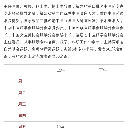
主任医师、教授、硕士生、博士生导师，福建省第四批老中医药专家
窗
招
群
院
学术经验指导老师，福建省第二届优秀中医临床人才，首届中医药传
承高徒奖，国家级第二批名老中医（国医大师陈民藩）学术继承人，
聘
工
务
专家总览
中华中医药学会肛肠分会常务委员，中国民族医药学会肛肠分会副会
作
长，中国女医师协会肛肠分会副秘书长，福建省中医药学会肛肠分会
公
名医苑
主任委员。从事肛肠专科临床、教学、科研工作40余年，主持两项省
开
自然基金课题、多项省厅级课题，参编6本专科书籍，发表SCI论文8
国家级名老中医
篇，在省级以上杂志发表论文30余篇。
福建省名中医
上午
下午
门诊排班
周一
周二
周三
周四
周五
门诊