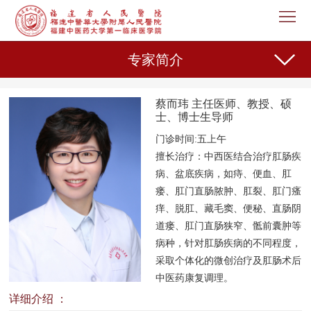
首
页
医
专家简介
院
新
蔡而玮 主任医师、教授、硕
概
闻
机
士、博士生导师
门诊时间:五上午
况
中
构
专
擅长治疗：
中西医结合治疗肛肠疾
心
设
家
病、盆底疾病，如痔、便血、肛
护
瘘、肛门直肠脓肿、肛裂、肛门瘙
置
介
理
教
痒、脱肛、藏毛窦、便秘、直肠阴
道瘘、肛门直肠狭窄、骶前囊肿等
绍
天
育
科
病种，针对肛肠疾病的不同程度，
采取个体化的微创治疗及肛肠术后
地
教
研
人
中医药康复调理。
详细介绍 ：
学
之
事
党