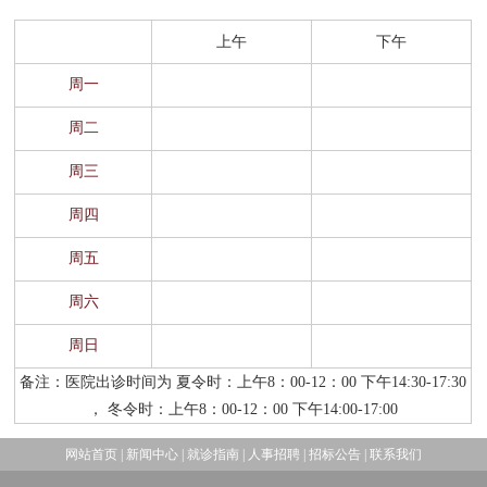
名医苑
窗
招
群
院
上午
下午
聘
周一
工
务
国家级名老中医
周二
作
公
福建省名中医
周三
开
门诊排班
周四
周五
周六
周日
备注：医院出诊时间为 夏令时：上午8：00-12：00 下午14:30-17:30
， 冬令时：上午8：00-12：00 下午14:00-17:00
网站首页
|
新闻中心
|
就诊指南
|
人事招聘
|
招标公告
|
联系我们