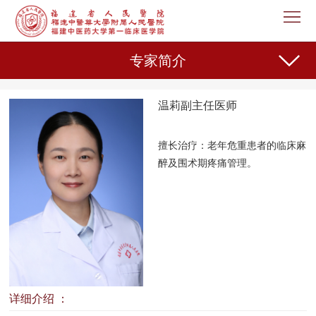
首
页
医
专家简介
院
新
温莉副主任医师
概
闻
机
况
中
构
专
擅长治疗：
老年危重患者的临床麻
醉及围术期疼痛管理。
心
设
家
护
置
介
理
教
绍
天
育
科
地
教
研
人
详细介绍 ：
专家总览
学
之
事
党