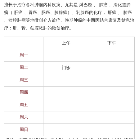
擅长于治疗各种肿瘤内科疾病、尤其是 淋巴癌 、 肺癌 、消化道肿
专家总览
窗
招
群
院
瘤（ 肝癌 、胃癌、肠癌、胰腺癌）、乳腺癌的化疗， 肝癌 、 肺癌
、盆腔肿瘤等地微创介入诊疗、晚期肿瘤的中西医结合康复及姑息治
聘
工
务
名医苑
疗：肝、肾、盆腔脓肿的微创治疗。
作
公
国家级名老中医
上午
下午
开
周一
福建省名中医
周二
门诊
门诊排班
周三
周四
周五
周六
周日