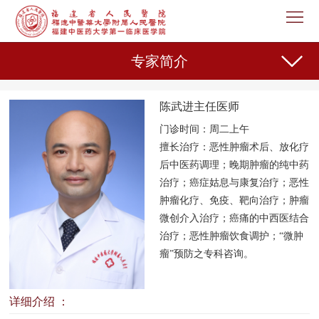
首
页
医
专家简介
院
新
陈武进主任医师
概
闻
机
门诊时间：周二上午
况
中
构
专
擅长治疗：
恶性肿瘤术后、放化疗
后中医药调理；晚期肿瘤的纯中药
心
设
家
护
治疗；癌症姑息与康复治疗；恶性
肿瘤化疗、免疫、靶向治疗；肿瘤
置
介
理
教
微创介入治疗；癌痛的中西医结合
治疗；恶性肿瘤饮食调护；“微肿
绍
天
育
科
瘤”预防之专科咨询。
地
教
研
人
详细介绍 ：
学
之
事
党