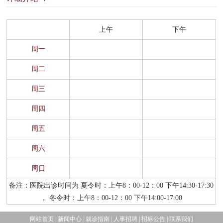
窗
招
群
院
名医苑
上午
下午
聘
工
务
国家级名老中医
周一
作
公
周二
福建省名中医
开
周三
门诊排班
周四
周五
周六
周日
备注：医院出诊时间为 夏令时：上午8：00-12：00 下午14:30-17:30
， 冬令时：上午8：00-12：00 下午14:00-17:00
网站首页
|
新闻中心
|
就诊指南
|
人事招聘
|
招标公告
|
联系我们