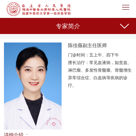
首
页
医
专家简介
院
新
陈佳薇副主任医师
概
闻
机
门诊时间：五上午、四下午
况
中
构
专
擅长治疗：
常见血液病，如贫血、
淋巴瘤、多发性骨髓瘤、骨髓增生
心
设
家
护
异常综合症、白血病等疾病的诊
疗。
置
介
理
教
绍
天
育
科
地
教
研
人
学
之
事
党
专家总览
详细介绍 ：