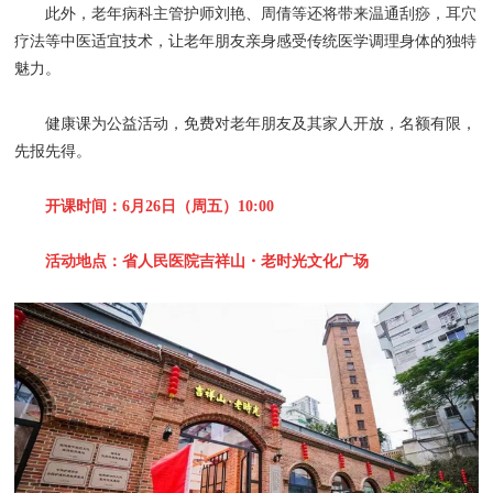
此外，老年病科主管护师刘艳、周倩等还将带来温通刮痧，耳穴
疗法等中医适宜技术，让老年朋友亲身感受传统医学调理身体的独特
魅力。
健康课为公益活动，免费对老年朋友及其家人开放，名额有限，
先报先得。
开课时间：6月26日（周五）10:00
活动地点：省人民医院吉祥山・老时光文化广场