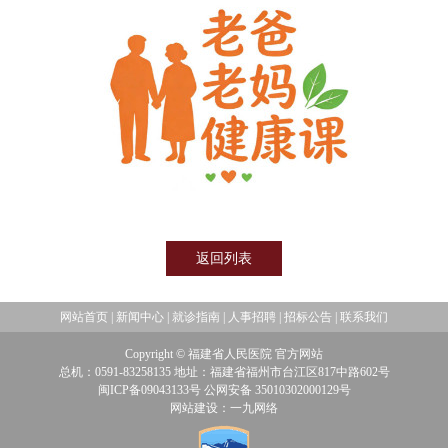
返回列表
网站首页
|
新闻中心
|
就诊指南
|
人事招聘
|
招标公告
|
联系我们
Copyright © 福建省人民医院 官方网站
总机：0591-83258135 地址：福建省福州市台江区817中路602号
闽ICP备09043133号 公网安备 35010302000129号
网站建设：一九网络