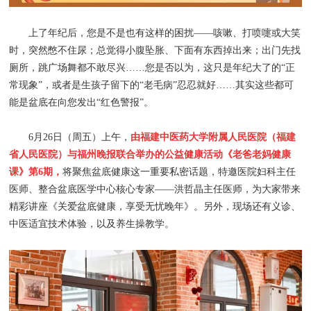
窗
招
群
院
上了年纪后，您是不是也有这样的困扰——咳嗽、打喷嚏或大笑
时，突然憋不住尿；总觉得小腹坠胀、下面有东西掉出来；出门先找
聘
工
务
厕所，跳广场舞都不敢尽兴……您是否以为，这只是年纪大了的“正
作
常现象”，或者是生孩子留下的“老毛病”忍忍就好……其实这些都可
公
能是盆底在向您发出“红色警报”。
开
6月26日（周五）上午，
由福建中医药大学附属人民医院（福建
省人民医院）与福州晚报联合举办的公益健康活动《老爸老妈健康
课》第6期，
将聚焦盆底健康这一重要私密话题，特邀医院妇科主任
医师、整合盆底医学中心核心专家——洪哲晶主任医师，为大家带来
精彩讲座《关爱盆底健康，享受无忧晚年》。另外，现场还有义诊、
中医适宜技术体验，以及养生操教学。