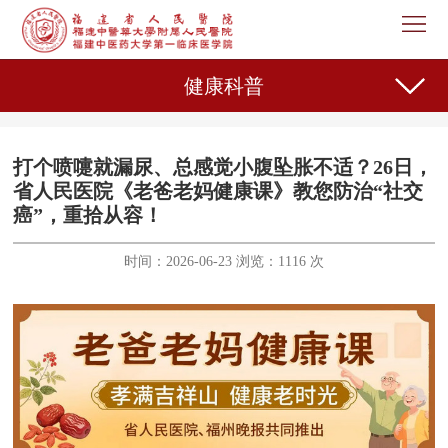
首
页
医
健康科普
院
新
概
闻
机
打个喷嚏就漏尿、总感觉小腹坠胀不适？26日，
省人民医院《老爸老妈健康课》教您防治“社交
况
中
构
专
癌”，重拾从容！
心
设
家
护
时间：2026-06-23 浏览：1116 次
置
介
理
教
绍
天
育
科
地
教
研
人
学
之
事
党