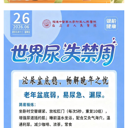
窗
招
群
院
聘
工
务
作
公
开
健康科普