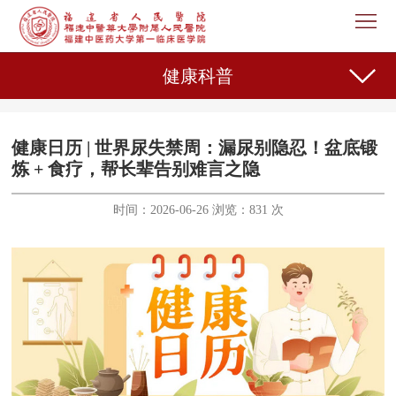
首
页
医
健康科普
院
新
概
闻
机
健康日历 | 世界尿失禁周：漏尿别隐忍！盆底锻
炼 + 食疗，帮长辈告别难言之隐
况
中
构
专
时间：2026-06-26 浏览：831 次
心
设
家
护
置
介
理
教
绍
天
育
科
地
教
研
人
学
之
事
党