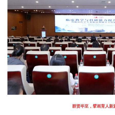
群贤毕至，擘画育人新