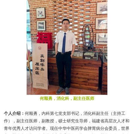
窗
招
群
院
聘
工
务
作
公
开
何顺勇，消化科，副主任医师
个人介绍：
何顺勇，内科第七党支部书记，消化科副主任（主持工
作），副主任医师，副教授，硕士研究生导师，福建省高层次人才和
青年优秀人才访问学者。现任中华中医药学会脾胃病分会委员，世界