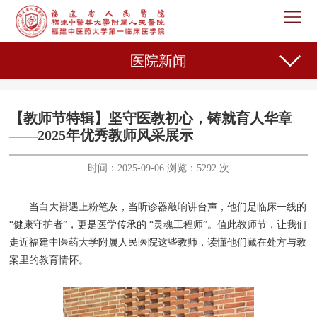
首
页
医
医院新闻
院
新
概
闻
机
【教师节特辑】坚守医教初心，铸就育人华章
——2025年优秀教师风采展示​
况
中
构
专
时间：2025-09-06 浏览：5292 次
心
设
家
护
当白大褂遇上粉笔灰，当听诊器敲响讲台声，他们是临床一线的
置
介
理
教
“健康守护者”，更是医学传承的 “灵魂工程师”。值此教师节，让我们
绍
天
育
走近福建中医药大学附属人民医院这些教师，读懂他们藏在处方与教
科
案里的教育情怀。
地
教
研
人
学
之
事
党