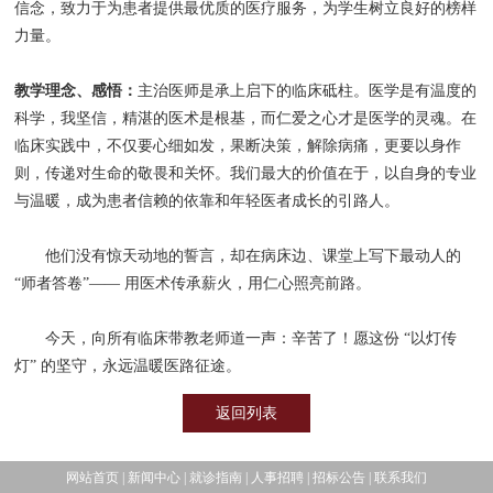
信念，致力于为患者提供最优质的医疗服务，为学生树立良好的榜样
力量。
教学理念、感悟：
主治医师是承上启下的临床砥柱。医学是有温度的
科学，我坚信，精湛的医术是根基，而仁爱之心才是医学的灵魂。在
临床实践中，不仅要心细如发，果断决策，解除病痛，更要以身作
则，传递对生命的敬畏和关怀。我们最大的价值在于，以自身的专业
与温暖，成为患者信赖的依靠和年轻医者成长的引路人。
他们没有惊天动地的誓言，却在病床边、课堂上写下最动人的
“师者答卷”—— 用医术传承薪火，用仁心照亮前路。
今天，向所有临床带教老师道一声：辛苦了！愿这份 “以灯传
灯” 的坚守，永远温暖医路征途。
返回列表
网站首页
|
新闻中心
|
就诊指南
|
人事招聘
|
招标公告
|
联系我们