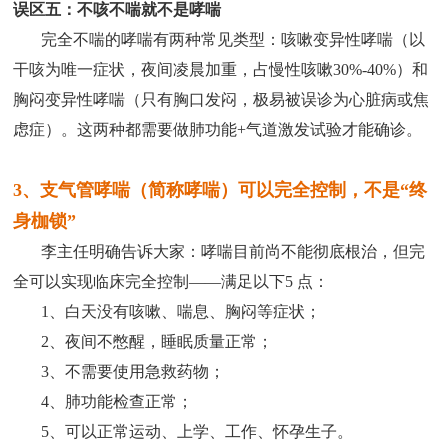
误区五：不咳不喘就不是哮喘
完全不喘的哮喘有两种常见类型：咳嗽变异性哮喘（以
干咳为唯一症状，夜间凌晨加重，占慢性咳嗽30%-40%）和
胸闷变异性哮喘（只有胸口发闷，极易被误诊为心脏病或焦
虑症）。这两种都需要做肺功能+气道激发试验才能确诊。
3、支气管哮喘（简称哮喘）可以完全控制，不是“终
身枷锁”
李主任明确告诉大家：哮喘目前尚不能彻底根治，但完
全可以实现临床完全控制——满足以下5 点：
1、白天没有咳嗽、喘息、胸闷等症状；
2、夜间不憋醒，睡眠质量正常；
3、不需要使用急救药物；
4、肺功能检查正常；
医院新闻
5、可以正常运动、上学、工作、怀孕生子。