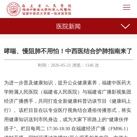
首
页
医
医院新闻
院
新
概
闻
机
哮喘、慢阻肺不用怕！中西医结合护肺指南来了
况
中
构
专
时间：2026-05-21 浏览：1146 次
心
设
家
护
为进一步普及健康知识，提升公众健康素养，福建中医药大
置
介
理
教
学附属人民医院（福建省人民医院）与福建省广播影视集团
经济广播携手，共同打造全新健康科普访谈节目《健康码上
绍
天
育
科
行》。该栏目旨在以专业医疗视角结合通俗传播形式，将实
地
教
研
人
用健康知识送到市民身边，成为大家下班路上的“健康伙伴
搭子”。栏目每周二 17:30-18:30 在福建经济广播（FM96.1）
学
之
事
党