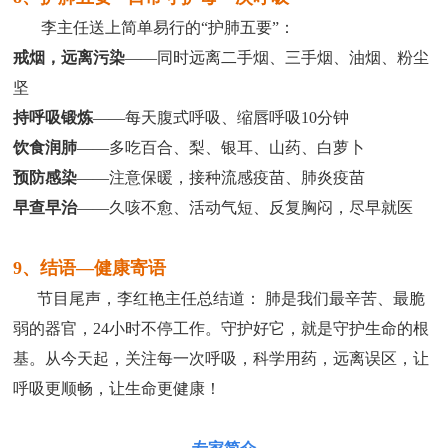
李主任送上简单易行的“护肺五要”：
戒烟，远离污染
——同时远离二手烟、三手烟、油烟、粉尘
坚
持呼吸锻炼
——每天腹式呼吸、缩唇呼吸10分钟
饮食润肺
——多吃百合、梨、银耳、山药、白萝卜
预防感染
——注意保暖，接种流感疫苗、肺炎疫苗
早查早治
——久咳不愈、活动气短、反复胸闷，尽早就医
9、
结语—健康寄语
节目尾声，李红艳主任总结道： 肺是我们最辛苦、最脆
弱的器官，24小时不停工作。守护好它，就是守护生命的根
基。从今天起，关注每一次呼吸，科学用药，远离误区，让
呼吸更顺畅，让生命更健康！