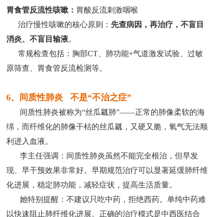
胃食管反流性咳嗽：
胃酸反流刺激咽喉
治疗慢性咳嗽的核心原则：
先查病因，再治疗，不盲目
消炎、不盲目输液
。
常规检查包括：胸部CT、肺功能+气道激发试验、过敏
原筛查、胃食管反流检测等。
6、间质性肺炎 不是“不治之症”
间质性肺炎被称为“丝瓜瓤肺”——正常的肺像柔软的海
绵，而纤维化的肺像干枯的丝瓜瓤，又硬又脆，氧气无法顺
利进入血液。
李主任强调：间质性肺炎虽然不能完全根治，但早发
现、早干预效果非常好。早期规范治疗可以显著延缓肺纤维
化进展，稳定肺功能，减轻症状，提高生活质量。
她特别提醒：不建议只吃中药，拒绝西药。单纯中药难
以快速阻止肺纤维化进展。正确的治疗模式是中西医结合