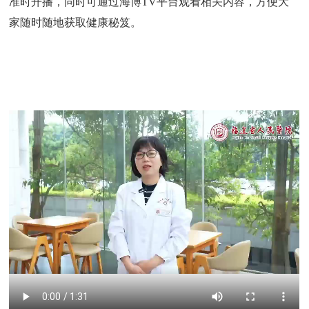
准时开播，同时可通过海博TV平台观看相关内容，方便大
窗
招
家随时随地获取健康秘笈。
群
院
聘
工
务
作
公
开