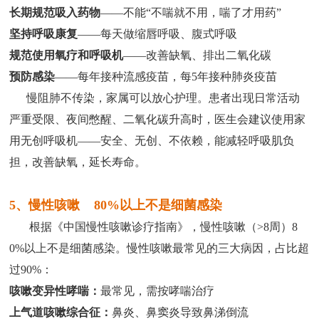
长期规范
吸入药物
——不能“不喘就不用，喘了才用药”
坚持呼吸康复
——每天做缩唇呼吸、腹式呼吸
规范使用氧疗和呼吸机
——改善缺氧、排出二氧化碳
预防感染
——每年接种流感疫苗，每5年接种肺炎疫苗
慢阻肺不传染，家属可以放心护理。患者出现日常活动
严重受限、夜间憋醒、二氧化碳升高时，医生会建议使用家
用无创呼吸机——安全、无创、不依赖，能减轻呼吸肌负
担，改善缺氧，延长寿命。
5、慢性咳嗽 80%以上不是细菌感染
根据《中国慢性咳嗽诊疗指南》，慢性咳嗽（>8周）8
0%以上不是细菌感染。慢性咳嗽最常见的三大病因，占比超
过90%：
咳嗽变异性哮喘：
最常见，需按哮喘治疗
上气道咳嗽综合征：
鼻炎、鼻窦炎导致鼻涕倒流