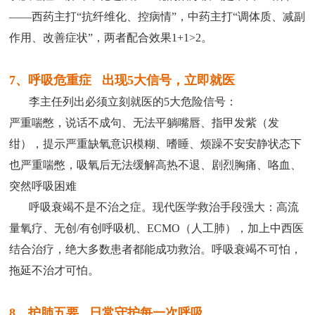
——西药主打“抗纤维化、控病情”，中药主打“调体质、减副
作用、改善症状”，两者配合效果1+1>2。
7、呼吸危重症 出现5大信号，立即就医
李主任列出必须立刻就医的5大危险信号：
严重喘憋，说话不成句、无法平躺嘴唇、指甲发紫（发
绀），提示严重缺氧意识模糊、嗜睡、烦躁不安安静状态下
也严重喘憋，吸氧后无法缓解高热不退、剧烈胸痛、咯血、
突然呼吸困难
呼吸衰竭不是不治之症。现代医学救治手段强大：高流
量氧疗、无创/有创呼吸机、ECMO（人工肺），加上中西医
结合治疗，绝大多数患者都能成功救治。呼吸衰竭不可怕，
拖延不治才可怕。
8、护肺五要 日常守护每一次呼吸