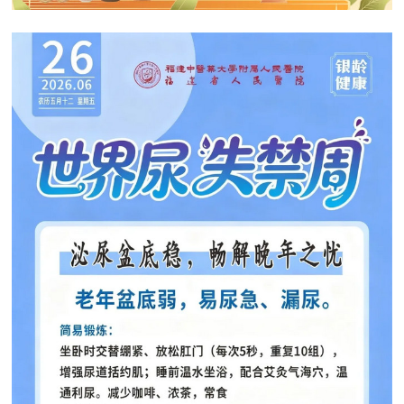
窗
招
群
院
聘
工
务
作
公
开
医院新闻