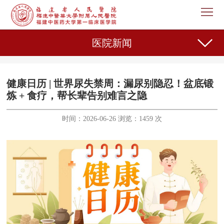
首
页
医
医院新闻
院
新
概
闻
机
健康日历 | 世界尿失禁周：漏尿别隐忍！盆底锻
炼 + 食疗，帮长辈告别难言之隐
况
中
构
专
时间：2026-06-26 浏览：1459 次
心
设
家
护
置
介
理
教
绍
天
育
科
地
教
研
人
学
之
事
党