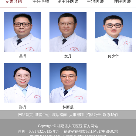
专家介绍
主任医师
副主任医师
主治医师
住院医师
吴晖
文丹
何少华
邵丹
林而强
网站首页
|
新闻中心
|
就诊指南
|
人事招聘
|
招标公告
|
联系我们
Copyright © 福建省人民医院 官方网站
总机：0591-83258135 地址：福建省福州市台江区817中路602号