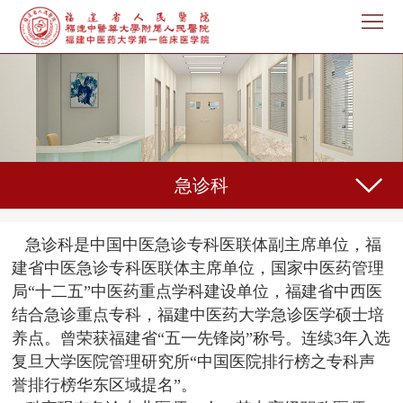
首
页
医
院
新
概
闻
机
况
急诊科
中
构
专
心
设
家
护
急诊科是中国中医急诊专科医联体副主席单位，福
置
介
建省中医急诊专科医联体主席单位，国家中医药管理
理
教
局“十二五”中医药重点学科建设单位，福建省中西医
绍
天
育
科
结合急诊重点专科，福建中医药大学急诊医学硕士培
养点。曾荣获福建省“五一先锋岗”称号。连续3年入选
地
教
研
人
复旦大学医院管理研究所“中国医院排行榜之专科声
誉排行榜华东区域提名”。
学
之
事
党