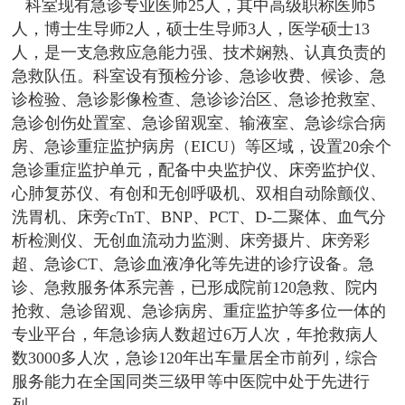
科室现有急诊专业医师25人，其中高级职称医师5
人，博士生导师2人，硕士生导师3人，医学硕士13
窗
招
群
院
人，是一支急救应急能力强、技术娴熟、认真负责的
聘
工
务
急救队伍。科室设有预检分诊、急诊收费、候诊、急
诊检验、急诊影像检查、急诊诊治区、急诊抢救室、
作
公
急诊创伤处置室、急诊留观室、输液室、急诊综合病
房、急诊重症监护病房（EICU）等区域，设置20余个
开
急诊重症监护单元，配备中央监护仪、床旁监护仪、
心肺复苏仪、有创和无创呼吸机、双相自动除颤仪、
洗胃机、床旁cTnT、BNP、PCT、D-二聚体、血气分
析检测仪、无创血流动力监测、床旁摄片、床旁彩
超、急诊CT、急诊血液净化等先进的诊疗设备。急
诊、急救服务体系完善，已形成院前120急救、院内
抢救、急诊留观、急诊病房、重症监护等多位一体的
专业平台，年急诊病人数超过6万人次，年抢救病人
数3000多人次，急诊120年出车量居全市前列，综合
服务能力在全国同类三级甲等中医院中处于先进行