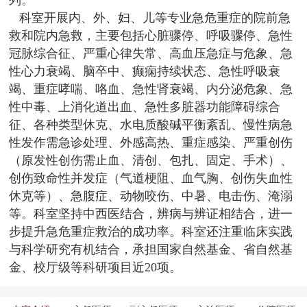
列。
科室开展内、外、妇、儿等专业急危重症的院前急
管理机构
救和院内急救，主要包括心脏骤停、呼吸骤停、急性
冠脉综合征、严重心律失常、高血压急症与危象、急
机构设置
性心力衰竭、脑卒中、癫痫持续状态、急性呼吸衰
竭、重症哮喘、咯血、急性肾衰竭、内分泌危象、急
性中毒、上消化道出血、急性多脏器功能障碍综合
征、各种类型休克、水电质酸碱平衡紊乱、慢性病急
性发作需急诊处理、外感高热、重症感染、严重创伤
（原发性创伤需止血、清创、包扎、固定、手术）、
创伤致命性并发症（气道梗阻、血气胸、创伤失血性
休克等）、急腹症、动物咬伤、中暑、电击伤、淹溺
等。科室坚持中西医结合，辨病与辨证相结合，进一
步提升急危重症救治的成功率。科室还注重临床实践
与科学研究有机结合，承担国家自然基金、省自然基
金、校厅级等科研项目近20项。