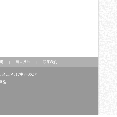
明
留言反馈
联系我们
|
|
州市台江区817中路602号
网络