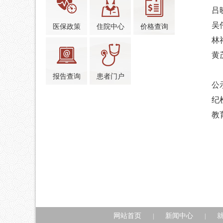
吕
吴
医保政策
住院中心
价格查询
林
黄
报告查询
患者门户
公
纪
教
网站首页
新闻中心
|
|