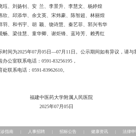
晓珏、刘扬钊、安
兰、李景升、李慧文、杨婷煌
伟欣、邱添华、余文英、宋炜豪、陈智超、林丽煌
祥羽、和书宇、胡
颖、饶诗慧、秦艺菲、郭兴韦华
茂畅、梁佳慧、童华卿、谢炬锋、蓝玲芳、赖秀红
示时间为
202
5
年
07
月
05
日
—
07
月
1
1
日。公示期间如有异议，请与
检
办公室
联系电话：
0591-83256195
，
育处
联系电话：
0591-83962610
。
福建中医药大学附属人民医院
202
5
年
07
月
05
日
就诊指南
人事招聘
招标公告
健康资讯
法律申
|
|
|
|