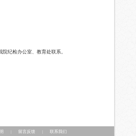
我院
纪检
办
公室
、
教育处
联系。
明
留言反馈
联系我们
|
|