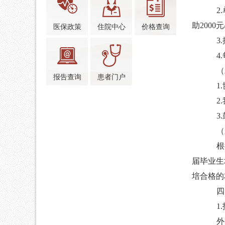
2.
助
2000
元
医保政策
住院中心
价格查询
3.
4.
（
报告查询
患者门户
1.
2.
3
.
（
根
届毕业生
培合格的
四
1.
外