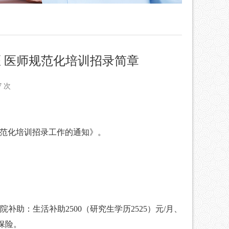
医 医师规范化培训招录简章
7 次
范化培训招录工作的通知》
。
院补助：
生活补助
2500
（
研究生学历
2525
）
元
/
月
、
保险。