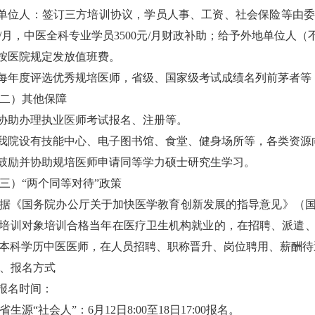
单位人：
签订三方培训协议，学员人事、工资、社会保险等由
/
月，中医全科专业学员
3500
元
/
月财政补助；给予外地单位人（
按医院规定发放值班费
。
每年度评选
优秀
规培
医师
，
省级、国家级考试成绩名列前茅者等
二）其他保障
协助办理执业医师考试报名、注册等
。
我院设有技能中心、
电子
图书馆、食堂、健身场所等，各类资源
鼓励并协助
规培
医师申请同等学力硕士研究生学习。
三）
“
两个同等对待
”
政策
据《国务院办公厅关于加快医学教育创新发展的指导意见》（
培训对象培训合格当年在医疗卫生机构就业的，在招聘、派遣
本科学历中医医师，在人员招聘、职称晋升、岗位聘用、薪酬待
、
报名方式
报名时间：
省生源
“社会人”：
6
月
12
日
8:00
至
18
日
17:00
报名。