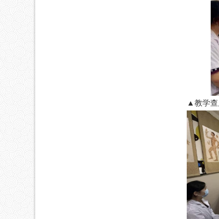
▲
教学查