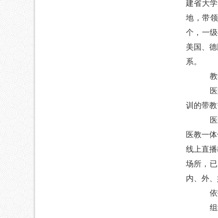
建省大学
地
，带
个，一级
美国、德
系。
教
医
训的带教
医
医教一体
线上直播
场所，已
内、外、
依
组