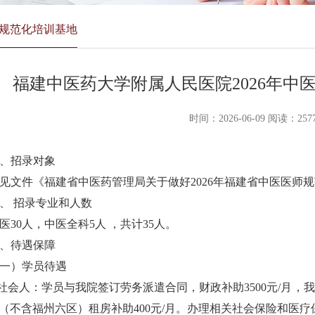
规范化培训基地
福建中医药大学附属人民医院2026年中
时间：2026-06-09 阅读：257
、
招录对象
见
文件《福建省中医药管理局关于做好
2026
年福建省中医医师规
、
招录专业和人数
医
30
人，中医全科
5
人
，共计
35
人。
、待遇保障
一）
学员待遇
社会人
：学员与我院签订
劳务派遣
合同，财政补助
3500
元
/
月，
我
（不含福州
六
区）租房补助
4
00
元
/
月。办理相关社会保险和医疗