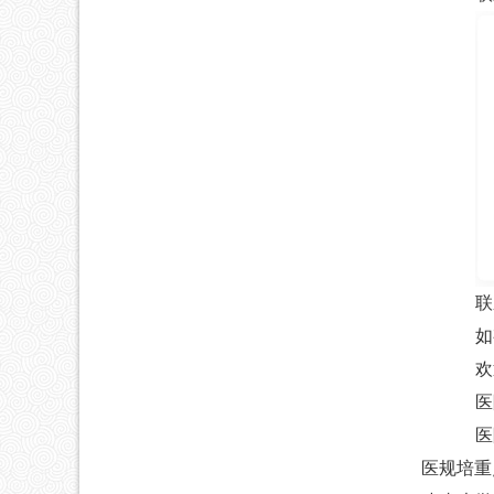
联
如
欢
医
医
医规培重