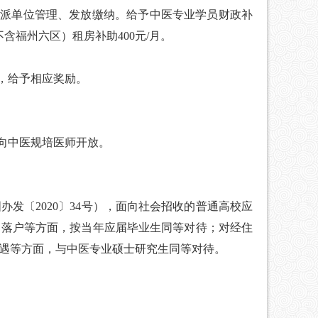
委派单位管理、发放缴纳。
给
予
中医专业学员财政补
不含福州
六
区）租房补助
4
00
元
/
月。
，给予相应奖励
。
向
中医规培
医师开放。
国办发〔
2020
〕
34
号），
面向社会招收的普通高校应
、落户等方面，按当年应届毕业生同等对待；对经住
遇等方面，与中医专业硕士研究生同等对待。