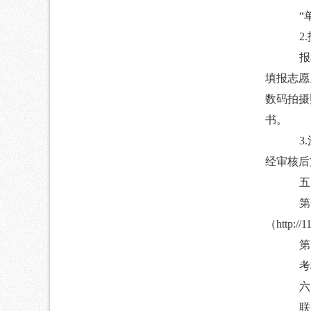
“
2.
报
填报志愿
数码拍摄
书。
3.
经审核后
五
第
（
http://
第
考
六
联