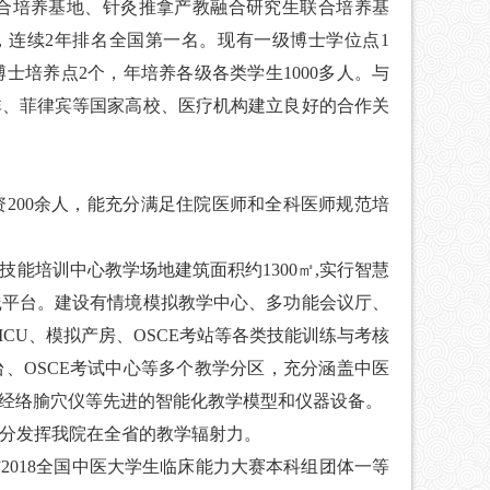
合培养基地、针灸推拿产教融合研究生联合培养基
，连续
2
年排名全国第一名。现有一级博士学位点
1
博士培养点
2
个，年培养各级各类学生
1000
多人。与
非、菲律宾等国家高校、医疗机构建立良好的合作关
资
200
余人，能充分满足住院医师和全科医师规范培
技能培训中心教学场地建筑面积约
1300
㎡
,
实行智慧
践平台。建设有情境模拟教学中心、多功能会议厅、
ICU
、模拟产房、
OSCE
考站等各类技能训练与考核
台、
OSCE
考试中心等多个教学分区，充分涵盖中医
经络腧穴仪等先进的智能化教学模型和仪器设备。
分发挥我院在全省的教学辐射力。
”
2018
全国中医大学生临床能力大赛本科组团体一等