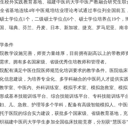
生校外实践教育基地、福建中医药大学中医产教融合研究生联
领全省
基地连续
4
年中医规培结业理论考试通过率位列全国前五
硕士学位点
1
个，二级硕士学位点
6
个、硕士学位培养点
19
个，
国、瑞典、芬兰、丹麦、日本、新加坡、捷克、罗马尼亚、南
学条件
院教学设施完善，师资力量雄厚，目前拥有副高以上的带教师
需求。拥有多名国家级、省级优秀住培教师和管理者。
院配有满足中医住院医师规范化培训要求的教学条件。医院临床
化信息建设，为培养专业化、多学科融合的中医药人才提供实
教学室、中医内、外科训练室、模拟手术室、模拟急救室、模拟
形成基本技能训练平台、综合技能训练平台、专科技能训练平
妇、儿、急救、护理等多个学科，配备有高级智能模拟人、中医
托于医院的综合实力建设，获批多个国家级、省级教育基地，充
织福建中医药大学学生参加全国临床技能竞赛，分别获
“慧医谷