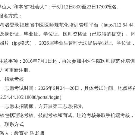
单位人
”
和本省
“
社会人
”
：
于
6
月
12
日
8:00
至
23
日
17:00
报名
。
报名方式：
考者登录福建省中医医师规范化培训管理平台（
http://112.54.44
及身份证、毕业证、学位证、医师资格证（已取得的提交）、
照片（
jpg
格式）。
202
6
届毕业生暂时无法提供毕业证、学位证
注意事项：
2016
年
7
月
1
日起，再次参加中医住院医师规范化培训
方可重新注册。
、
招录考核
一志愿
考试时间
：
2026
年
6
月
24
—
26
日，
具
体考试时间、地点
将
112.54.44.105:18088/portal/login
）
一志愿未招满额，方开展第二志愿招录。
核包括理论考核、技能考核和面试。理论考核采取手机端考核，
、
联系方式
系人：
教育
处
陈
老师