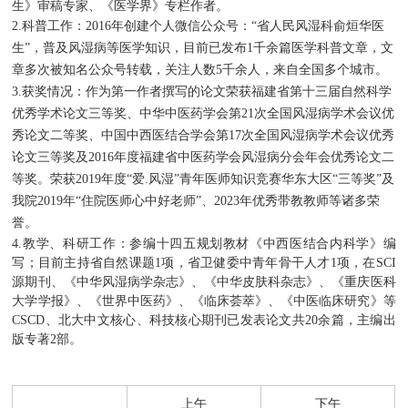
生》审稿专家、《医学界》专栏作者。
名医苑
2.科普工作：2016年创建个人微信公众号：“省人民风湿科俞烜华医
生”，普及风湿病等医学知识，目前已发布1千余篇医学科普文章，文
国家级名老中医
章多次被知名公众号转载，关注人数5千余人，来自全国多个城市。
3.获奖情况：作为第一作者撰写的论文荣获福建省第十三届自然科学
福建省名中医
优秀学术论文三等奖、中华中医药学会第21次全国风湿病学术会议优
秀论文二等奖、中国中西医结合学会第17次全国风湿病学术会议优秀
门诊排班
论文三等奖及2016年度福建省中医药学会风湿病分会年会优秀论文二
等奖。荣获2019年度“爱.风湿”青年医师知识竞赛华东大区“三等奖”及
我院2019年“住院医师心中好老师”、2023年优秀带教教师等诸多荣
誉。
4.教学、科研工作：参编十四五规划教材《中西医结合内科学》编
写；目前主持省自然课题1项，省卫健委中青年骨干人才1项，在SCI
源期刊、《中华风湿病学杂志》、《中华皮肤科杂志》、《重庆医科
大学学报》、《世界中医药》、《临床荟萃》、《中医临床研究》等
CSCD、北大中文核心、科技核心期刊已发表论文共20余篇，主编出
版专著2部。
上午
下午