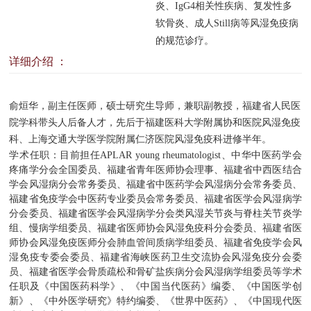
炎、IgG4相关性疾病、复发性多
窗
招
群
院
软骨炎、成人Still病等风湿免疫病
的规范诊疗。
聘
工
务
详细介绍 ：
作
公
俞烜华，副主任医师，硕士研究生导师，兼职副教授，福建省人民医
开
院学科带头人后备人才，先后于福建医科大学附属协和医院风湿免疫
科、上海交通大学医学院附属仁济医院风湿免疫科进修半年。
学术任职：目前担任APLAR young rheumatologist、中华中医药学会
疼痛学分会全国委员、福建省青年医师协会理事、福建省中西医结合
学会风湿病分会常务委员、福建省中医药学会风湿病分会常务委员、
福建省免疫学会中医药专业委员会常务委员、福建省医学会风湿病学
分会委员、福建省医学会风湿病学分会类风湿关节炎与脊柱关节炎学
组、慢病学组委员、福建省医师协会风湿免疫科分会委员、福建省医
师协会风湿免疫医师分会肺血管间质病学组委员、福建省免疫学会风
湿免疫专委会委员、福建省海峡医药卫生交流协会风湿免疫分会委
员、福建省医学会骨质疏松和骨矿盐疾病分会风湿病学组委员等学术
专家总览
任职及《中国医药科学》、《中国当代医药》编委、《中国医学创
新》、《中外医学研究》特约编委、《世界中医药》、《中国现代医