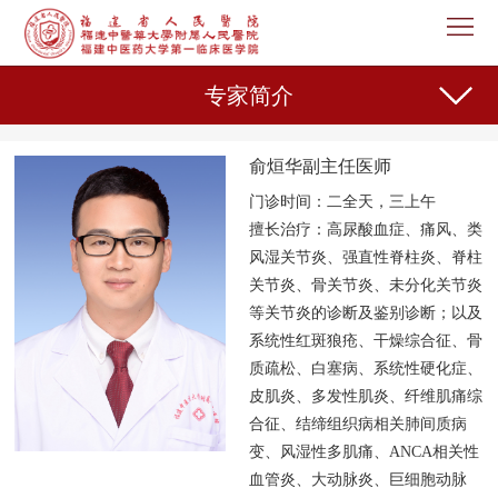
首
页
医
专家简介
院
新
俞烜华副主任医师
概
闻
机
门诊时间：二全天，三上午
况
中
构
专
擅长治疗：
高尿酸血症、痛风、类
风湿关节炎、强直性脊柱炎、脊柱
心
设
家
护
关节炎、骨关节炎、未分化关节炎
等关节炎的诊断及鉴别诊断；以及
置
介
理
教
系统性红斑狼疮、干燥综合征、骨
质疏松、白塞病、系统性硬化症、
绍
天
育
科
皮肌炎、多发性肌炎、纤维肌痛综
合征、结缔组织病相关肺间质病
地
教
研
人
变、风湿性多肌痛、ANCA相关性
血管炎、大动脉炎、巨细胞动脉
学
之
事
党