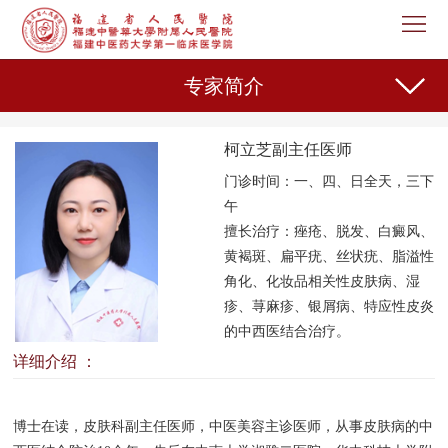
首
页
医
专家简介
院
新
柯立芝副主任医师
概
闻
机
门诊时间：一、四、日全天，三下
况
中
构
专
午
擅长治疗：
痤疮、脱发、白癜风、
心
设
家
护
黄褐斑、扁平疣、丝状疣、脂溢性
角化、化妆品相关性皮肤病、湿
置
介
理
教
疹、荨麻疹、银屑病、特应性皮炎
的中西医结合治疗。
绍
天
育
科
详细介绍 ：
地
教
研
人
博士在读，皮肤科副主任医师，中医美容主诊医师，从事皮肤病的中
学
之
事
党