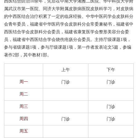
西医结合防治10余年，先后在中南大学湘雅二医院、华中科技大学附
属武汉市第一医院、同济大学附属皮肤病医院皮肤科学习，对皮肤病
窗
招
群
院
的中西医结合治疗积累了一定的临床经验。中华中医药学会皮肤科分
专家总览
聘
工
务
会青年委员，福建省中华医药学会皮肤科分会常委兼秘书，福建省中
西医结合学会皮肤科分会委员，福建省康复医学会整形美容分会委
作
公
名医苑
员，福建省中西医结合学会烧伤疮疡分会委员。主持厅级课题1项，
参与省级课题1项，参与厅级课题1项，第一作者发表论文5篇，参编
开
国家级名老中医
著作2部，其中教材1部。
福建省名中医
上午
下午
周一
门诊
门诊
门诊排班
周二
周三
门诊
周四
门诊
门诊
周五