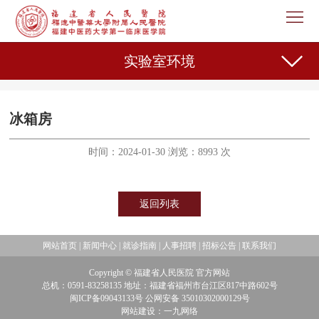
首
页
医
实验室环境
院
新
概
闻
机
冰箱房
况
中
构
专
时间：2024-01-30 浏览：8993 次
心
设
家
护
返回列表
置
介
理
教
绍
天
育
科
国家中医药传承创新中心
网站首页
|
新闻中心
|
就诊指南
|
人事招聘
|
招标公告
|
联系我们
Copyright © 福建省人民医院 官方网站
地
教
研
人
科研动态
总机：0591-83258135 地址：福建省福州市台江区817中路602号
闽ICP备09043133号 公网安备 35010302000129号
学
之
事
党
网站建设：一九网络