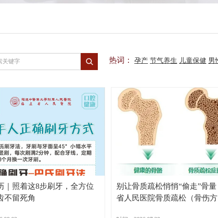
热词：
孕产
节气养生
儿童保健
男
历｜照着这8步刷牙，全方位
别让骨质疏松悄悄“偷走”骨
齿不留死角
省人民医院骨质疏松（骨伤方
病门诊开诊啦！