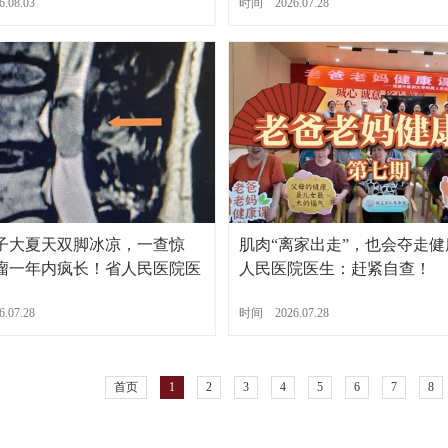
.08.03
时间 2026.07.28
子大夏天双脚冰凉，一查惊
肌肉“离家出走”，也会夺走
瘤一年内疯长！省人民医院医
人民医院医生：赶紧自查！
提醒→
.07.28
时间 2026.07.28
首页
1
2
3
4
5
6
7
8